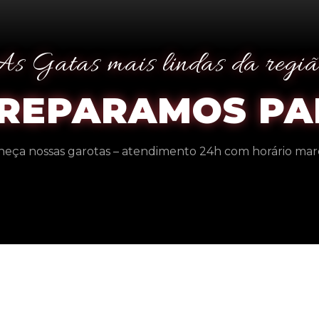
As Gatas mais lindas da regiã
PREPARAMOS PA
eça nossas garotas – atendimento 24h com horário ma